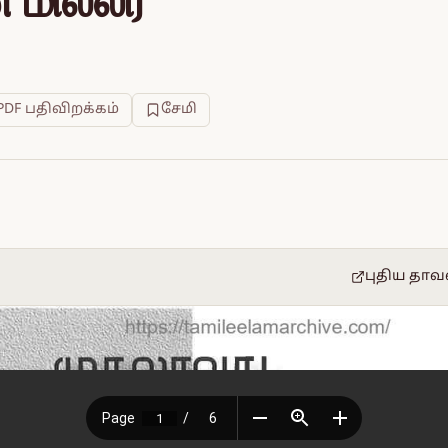
் மில்லர்
PDF பதிவிறக்கம்
சேமி
புதிய தாவ