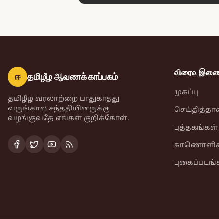
விரைவு இணைப
ஈ
தமிழீழ ஆவணக் காப்பகம்
முகப்பு
தமிழீழ வரலாற்றை பாதுகாத்து
வருங்கால சந்ததியினருக்கு
செய்தித்தா
வழங்குவதே எங்கள் குறிக்கோள்.
புத்தகங்கள்
காணொளிக
புகைப்படங்