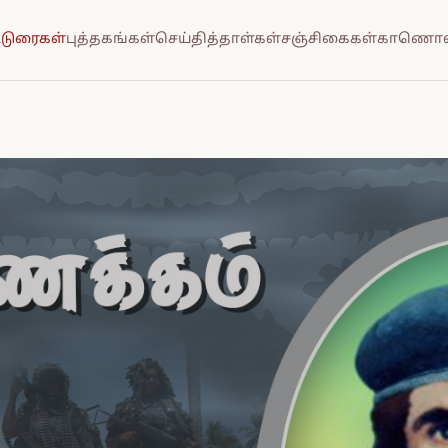
்டுரைகள்
புத்தகங்கள்
செய்தித்தாள்கள்
சஞ்சிகைகள்
காணொல