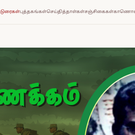
்டுரைகள்
புத்தகங்கள்
செய்தித்தாள்கள்
சஞ்சிகைகள்
காணொல