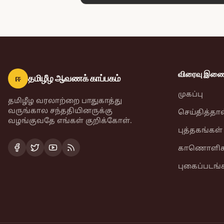
விரைவு இணைப
ஈ
தமிழீழ ஆவணக் காப்பகம்
முகப்பு
தமிழீழ வரலாற்றை பாதுகாத்து
வருங்கால சந்ததியினருக்கு
செய்தித்தா
வழங்குவதே எங்கள் குறிக்கோள்.
புத்தகங்கள்
காணொளிக
புகைப்படங்