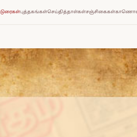
்டுரைகள்
புத்தகங்கள்
செய்தித்தாள்கள்
சஞ்சிகைகள்
காணொல