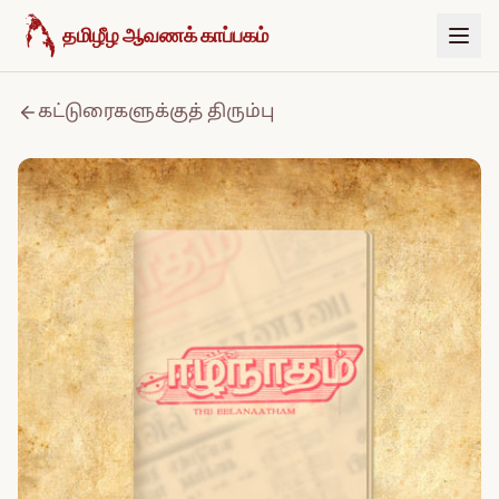
உள்ளடக்கத்திற்குச் செல்க
தமிழீழ ஆவணக் காப்பகம்
கட்டுரைகளுக்குத் திரும்பு