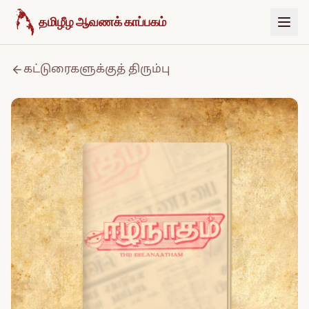
உள்ளடக்கத்திற்குச் செல்க
தமிழீழ ஆவணக் காப்பகம்
கட்டுரைகளுக்குத் திரும்பு