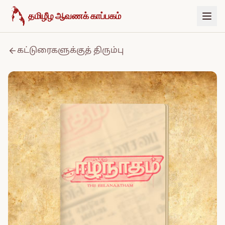
உள்ளடக்கத்திற்குச் செல்க
தமிழீழ ஆவணக் காப்பகம்
கட்டுரைகளுக்குத் திரும்பு