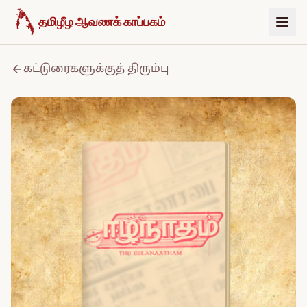
உள்ளடக்கத்திற்குச் செல்க
தமிழீழ ஆவணக் காப்பகம்
கட்டுரைகளுக்குத் திரும்பு