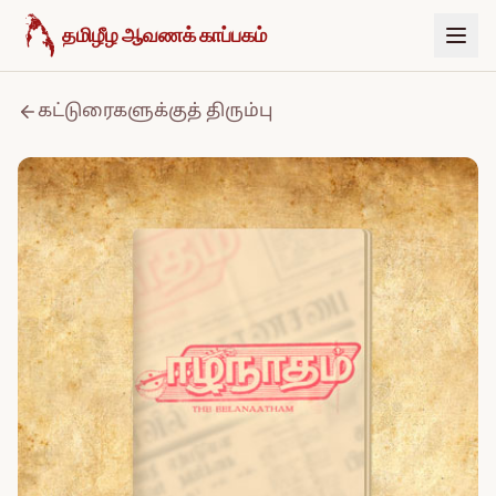
உள்ளடக்கத்திற்குச் செல்க
தமிழீழ ஆவணக் காப்பகம்
கட்டுரைகளுக்குத் திரும்பு