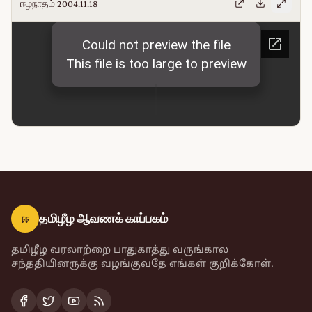
ஈழநாதம் 2004.11.18
ஈ
தமிழீழ ஆவணக் காப்பகம்
தமிழீழ வரலாற்றை பாதுகாத்து வருங்கால
சந்ததியினருக்கு வழங்குவதே எங்கள் குறிக்கோள்.