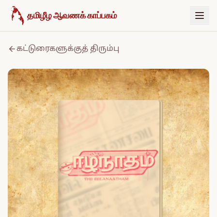
உள்ளடக்கத்திற்குச் செல்க
தமிழீழ ஆவணக் காப்பகம்
கட்டுரைகளுக்குத் திரும்பு