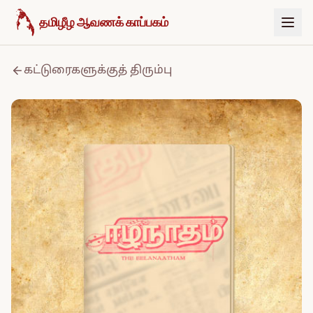
உள்ளடக்கத்திற்குச் செல்க
தமிழீழ ஆவணக் காப்பகம்
கட்டுரைகளுக்குத் திரும்பு