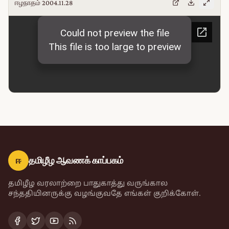
ஈழநாதம் 2004.11.28
ஈ
தமிழீழ ஆவணக் காப்பகம்
தமிழீழ வரலாற்றை பாதுகாத்து வருங்கால
சந்ததியினருக்கு வழங்குவதே எங்கள் குறிக்கோள்.