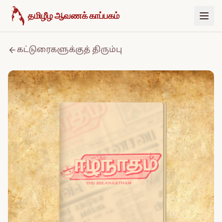
உள்ளடக்கத்திற்குச் செல்க
தமிழீழ ஆவணக் காப்பகம்
கட்டுரைகளுக்குத் திரும்பு