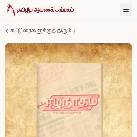
உள்ளடக்கத்திற்குச் செல்க
தமிழீழ ஆவணக் காப்பகம்
கட்டுரைகளுக்குத் திரும்பு