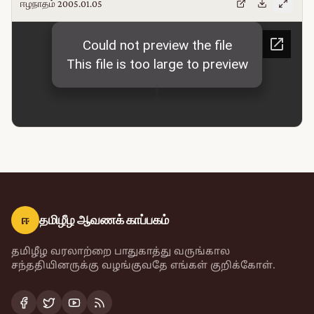
ஈழநாதம் 2005.01.05
ஈ
தமிழீழ ஆவணக் காப்பகம்
தமிழீழ வரலாற்றை பாதுகாத்து வருங்கால
சந்ததியினருக்கு வழங்குவதே எங்கள் குறிக்கோள்.