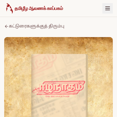
உள்ளடக்கத்திற்குச் செல்க
தமிழீழ ஆவணக் காப்பகம்
கட்டுரைகளுக்குத் திரும்பு