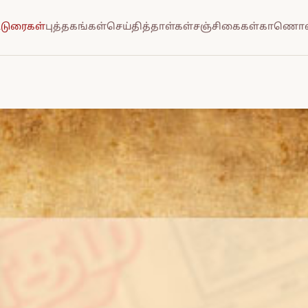
்டுரைகள்
புத்தகங்கள்
செய்தித்தாள்கள்
சஞ்சிகைகள்
காணொல