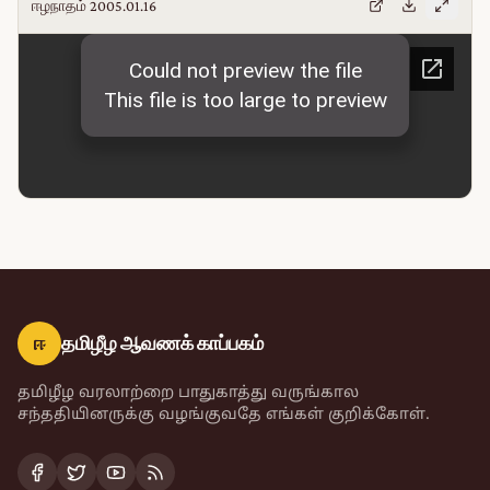
ஈழநாதம் 2005.01.16
ஈ
தமிழீழ ஆவணக் காப்பகம்
தமிழீழ வரலாற்றை பாதுகாத்து வருங்கால
சந்ததியினருக்கு வழங்குவதே எங்கள் குறிக்கோள்.