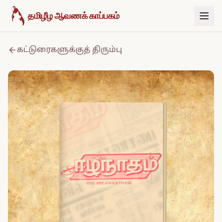
உள்ளடக்கத்திற்குச் செல்க
தமிழீழ ஆவணக் காப்பகம்
கட்டுரைகளுக்குத் திரும்பு