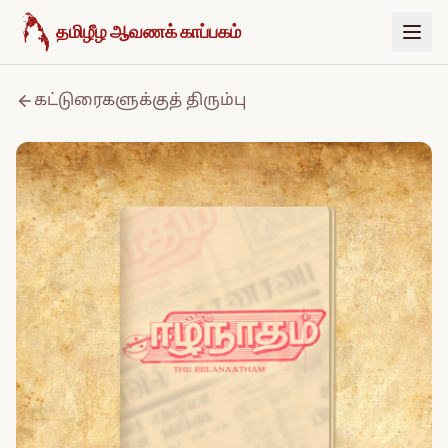
உள்ளடக்கத்திற்குச் செல்க
தமிழீழ ஆவணக் காப்பகம்
கட்டுரைகளுக்குத் திரும்பு