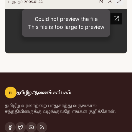
ஈழநாதம் 2005.01.22
ஈ
தமிழீழ ஆவணக் காப்பகம்
தமிழீழ வரலாற்றை பாதுகாத்து வருங்கால
சந்ததியினருக்கு வழங்குவதே எங்கள் குறிக்கோள்.