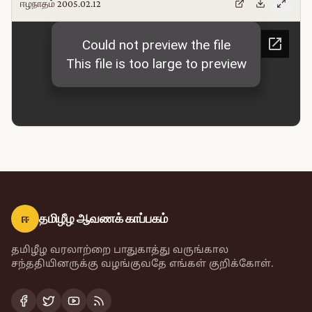
ஈழநாதம் 2005.02.12
ஈ
தமிழீழ ஆவணக் காப்பகம்
தமிழீழ வரலாற்றை பாதுகாத்து வருங்கால
சந்ததியினருக்கு வழங்குவதே எங்கள் குறிக்கோள்.