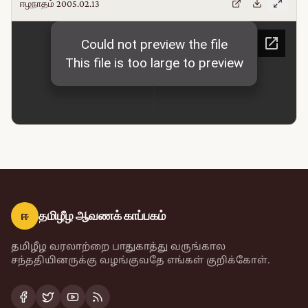
ஈழநாதம் 2005.02.13
ஈ
தமிழீழ ஆவணக் காப்பகம்
தமிழீழ வரலாற்றை பாதுகாத்து வருங்கால
சந்ததியினருக்கு வழங்குவதே எங்கள் குறிக்கோள்.