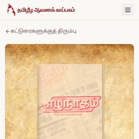
உள்ளடக்கத்திற்குச் செல்க
தமிழீழ ஆவணக் காப்பகம்
கட்டுரைகளுக்குத் திரும்பு