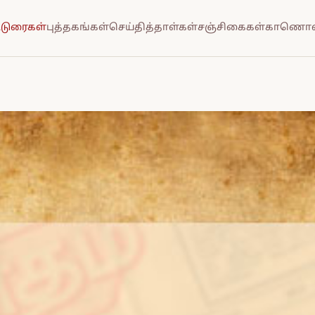
்டுரைகள்
புத்தகங்கள்
செய்தித்தாள்கள்
சஞ்சிகைகள்
காணொல