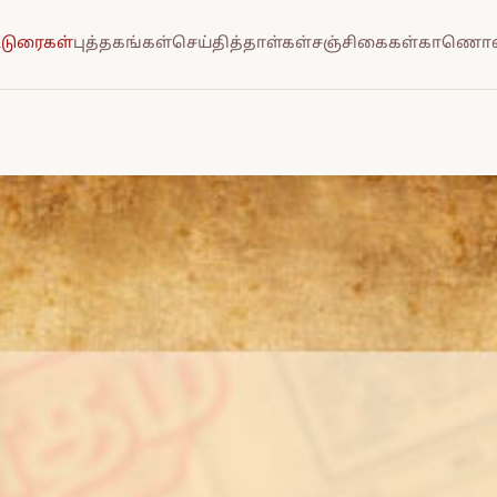
்டுரைகள்
புத்தகங்கள்
செய்தித்தாள்கள்
சஞ்சிகைகள்
காணொல