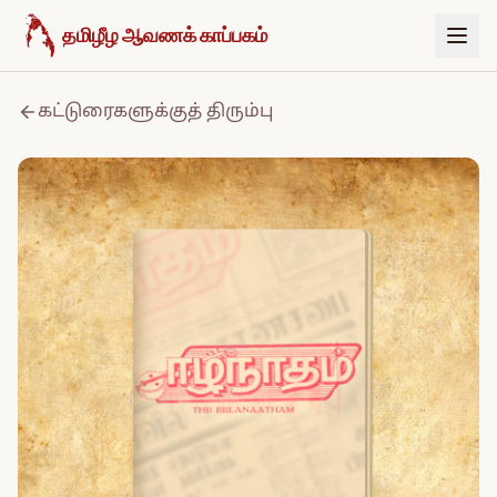
உள்ளடக்கத்திற்குச் செல்க
தமிழீழ ஆவணக் காப்பகம்
கட்டுரைகளுக்குத் திரும்பு