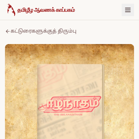
உள்ளடக்கத்திற்குச் செல்க
தமிழீழ ஆவணக் காப்பகம்
கட்டுரைகளுக்குத் திரும்பு