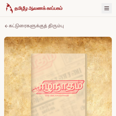
உள்ளடக்கத்திற்குச் செல்க
தமிழீழ ஆவணக் காப்பகம்
கட்டுரைகளுக்குத் திரும்பு