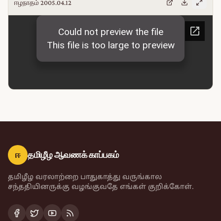
ஈழநாதம் 2005.04.12
ஈ
தமிழீழ ஆவணக் காப்பகம்
தமிழீழ வரலாற்றை பாதுகாத்து வருங்கால
சந்ததியினருக்கு வழங்குவதே எங்கள் குறிக்கோள்.