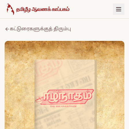
உள்ளடக்கத்திற்குச் செல்க
தமிழீழ ஆவணக் காப்பகம்
கட்டுரைகளுக்குத் திரும்பு