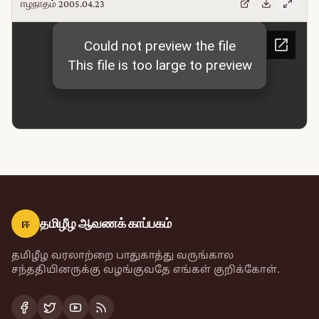
ஈழநாதம் 2005.04.23
ஈ
தமிழீழ ஆவணக் காப்பகம்
தமிழீழ வரலாற்றை பாதுகாத்து வருங்கால
சந்ததியினருக்கு வழங்குவதே எங்கள் குறிக்கோள்.