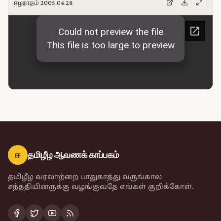
ஈழநாதம் 2005.04.28
ஈ
தமிழீழ ஆவணக் காப்பகம்
தமிழீழ வரலாற்றை பாதுகாத்து வருங்கால
சந்ததியினருக்கு வழங்குவதே எங்கள் குறிக்கோள்.