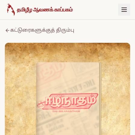
உள்ளடக்கத்திற்குச் செல்க
தமிழீழ ஆவணக் காப்பகம்
கட்டுரைகளுக்குத் திரும்பு