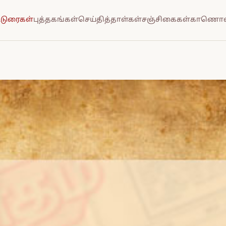
்டுரைகள்
புத்தகங்கள்
செய்தித்தாள்கள்
சஞ்சிகைகள்
காணொல