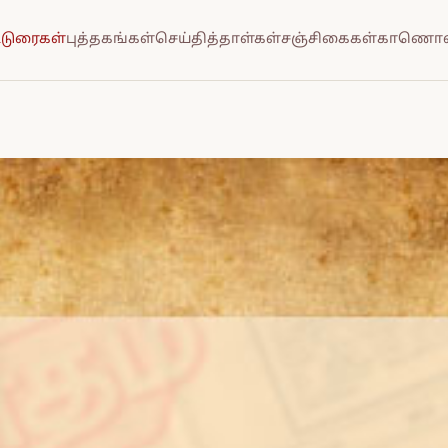
்டுரைகள்
புத்தகங்கள்
செய்தித்தாள்கள்
சஞ்சிகைகள்
காணொல