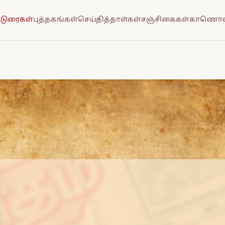
்டுரைகள்
புத்தகங்கள்
செய்தித்தாள்கள்
சஞ்சிகைகள்
காணொல