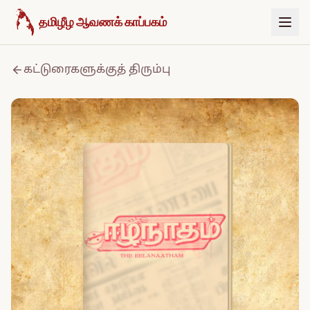
உள்ளடக்கத்திற்குச் செல்க
தமிழீழ ஆவணக் காப்பகம்
கட்டுரைகளுக்குத் திரும்பு