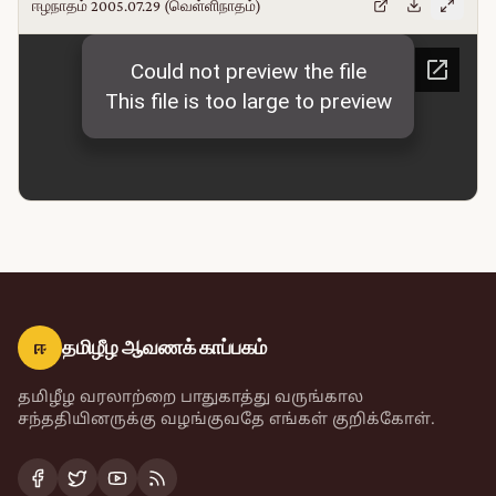
ஈழநாதம் 2005.07.29 (வெள்ளிநாதம்)
ஈ
தமிழீழ ஆவணக் காப்பகம்
தமிழீழ வரலாற்றை பாதுகாத்து வருங்கால
சந்ததியினருக்கு வழங்குவதே எங்கள் குறிக்கோள்.