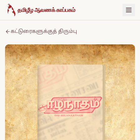
உள்ளடக்கத்திற்குச் செல்க
தமிழீழ ஆவணக் காப்பகம்
கட்டுரைகளுக்குத் திரும்பு