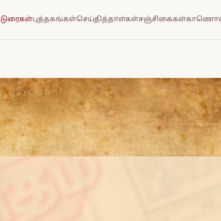
்டுரைகள்
புத்தகங்கள்
செய்தித்தாள்கள்
சஞ்சிகைகள்
காணொல