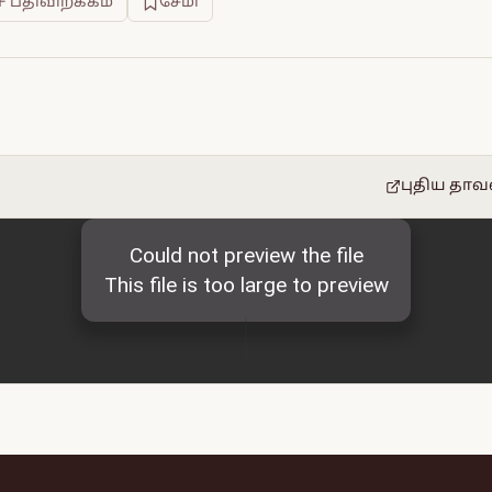
F பதிவிறக்கம்
சேமி
புதிய தாவ