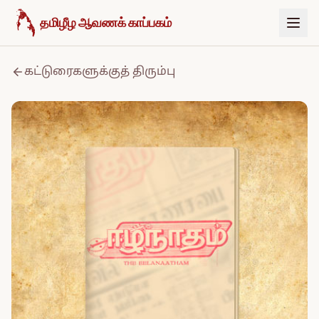
உள்ளடக்கத்திற்குச் செல்க
தமிழீழ ஆவணக் காப்பகம்
கட்டுரைகளுக்குத் திரும்பு