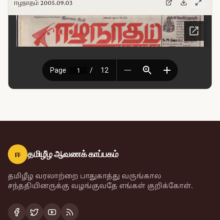
ஈழநாதம் 2005.09.03
ஈ
தமிழீழ ஆவணக் காப்பகம்
தமிழீழ வரலாற்றை பாதுகாத்து வருங்கால
சந்ததியினருக்கு வழங்குவதே எங்கள் குறிக்கோள்.