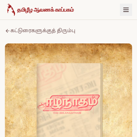
உள்ளடக்கத்திற்குச் செல்க
தமிழீழ ஆவணக் காப்பகம்
கட்டுரைகளுக்குத் திரும்பு