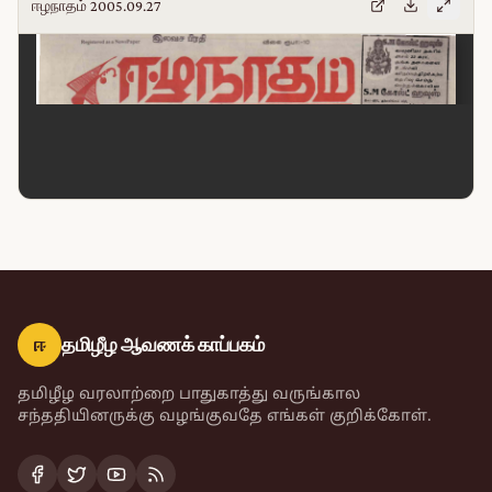
ஈழநாதம் 2005.09.27
ஈ
தமிழீழ ஆவணக் காப்பகம்
தமிழீழ வரலாற்றை பாதுகாத்து வருங்கால
சந்ததியினருக்கு வழங்குவதே எங்கள் குறிக்கோள்.