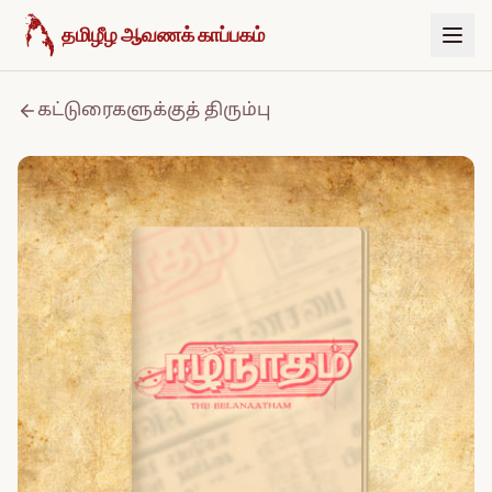
உள்ளடக்கத்திற்குச் செல்க
தமிழீழ ஆவணக் காப்பகம்
கட்டுரைகளுக்குத் திரும்பு