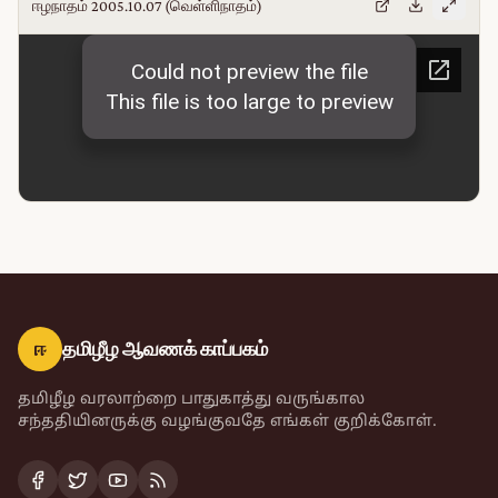
ஈழநாதம் 2005.10.07 (வெள்ளிநாதம்)
ஈ
தமிழீழ ஆவணக் காப்பகம்
தமிழீழ வரலாற்றை பாதுகாத்து வருங்கால
சந்ததியினருக்கு வழங்குவதே எங்கள் குறிக்கோள்.