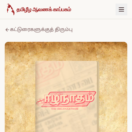
உள்ளடக்கத்திற்குச் செல்க
தமிழீழ ஆவணக் காப்பகம்
கட்டுரைகளுக்குத் திரும்பு