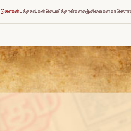
்டுரைகள்
புத்தகங்கள்
செய்தித்தாள்கள்
சஞ்சிகைகள்
காணொல