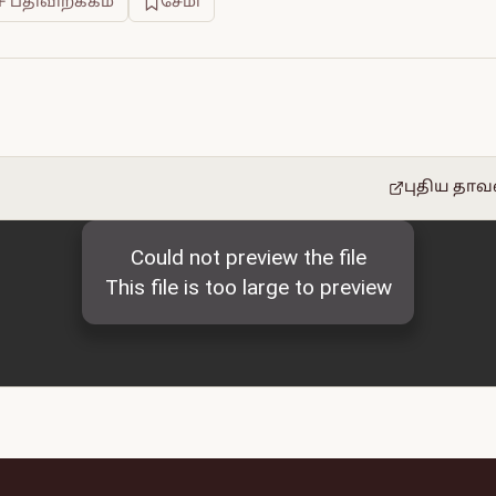
F பதிவிறக்கம்
சேமி
புதிய தாவ