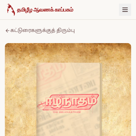
உள்ளடக்கத்திற்குச் செல்க
தமிழீழ ஆவணக் காப்பகம்
கட்டுரைகளுக்குத் திரும்பு