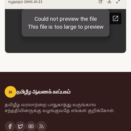
ஈழநாதம் 2005.10.23
ஈ
தமிழீழ ஆவணக் காப்பகம்
தமிழீழ வரலாற்றை பாதுகாத்து வருங்கால
சந்ததியினருக்கு வழங்குவதே எங்கள் குறிக்கோள்.