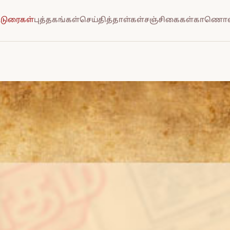
்டுரைகள்
புத்தகங்கள்
செய்தித்தாள்கள்
சஞ்சிகைகள்
காணொல