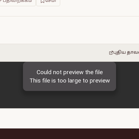
F பதிவிறக்கம்
சேமி
புதிய தாவ