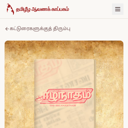
உள்ளடக்கத்திற்குச் செல்க
தமிழீழ ஆவணக் காப்பகம்
கட்டுரைகளுக்குத் திரும்பு