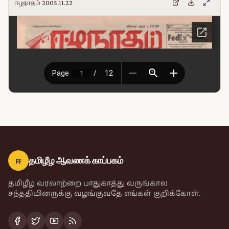
ஈழநாதம் 2005.11.22
ஈ
தமிழீழ ஆவணக் காப்பகம்
தமிழீழ வரலாற்றை பாதுகாத்து வருங்கால
சந்ததியினருக்கு வழங்குவதே எங்கள் குறிக்கோள்.