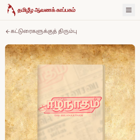
உள்ளடக்கத்திற்குச் செல்க
தமிழீழ ஆவணக் காப்பகம்
கட்டுரைகளுக்குத் திரும்பு