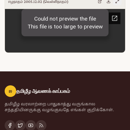
ஈழநாதம் 2005.12.02 (வெள்ளிநாதம்)
ஈ
தமிழீழ ஆவணக் காப்பகம்
தமிழீழ வரலாற்றை பாதுகாத்து வருங்கால
சந்ததியினருக்கு வழங்குவதே எங்கள் குறிக்கோள்.