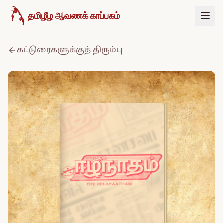
உள்ளடக்கத்திற்குச் செல்க
தமிழீழ ஆவணக் காப்பகம்
கட்டுரைகளுக்குத் திரும்பு