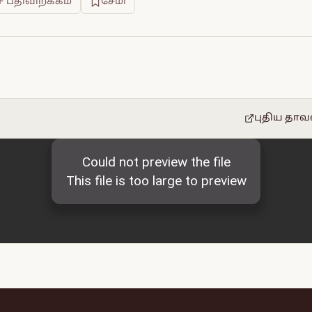
F பதிவிறக்கம்
சேமி
புதிய தாவ