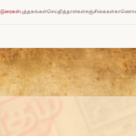
்டுரைகள்
புத்தகங்கள்
செய்தித்தாள்கள்
சஞ்சிகைகள்
காணொல