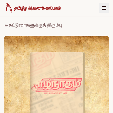
உள்ளடக்கத்திற்குச் செல்க
தமிழீழ ஆவணக் காப்பகம்
கட்டுரைகளுக்குத் திரும்பு