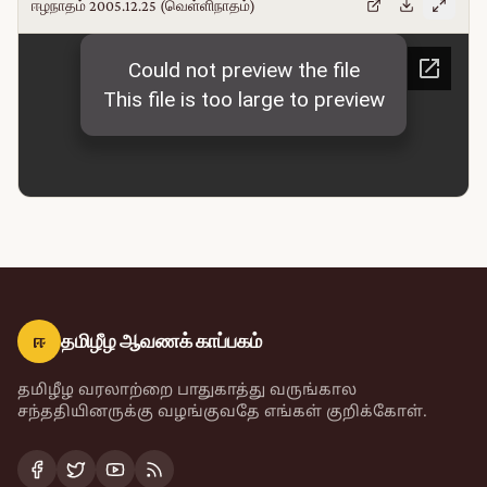
ஈழநாதம் 2005.12.25 (வெள்ளிநாதம்)
ஈ
தமிழீழ ஆவணக் காப்பகம்
தமிழீழ வரலாற்றை பாதுகாத்து வருங்கால
சந்ததியினருக்கு வழங்குவதே எங்கள் குறிக்கோள்.