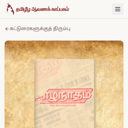
உள்ளடக்கத்திற்குச் செல்க
தமிழீழ ஆவணக் காப்பகம்
கட்டுரைகளுக்குத் திரும்பு