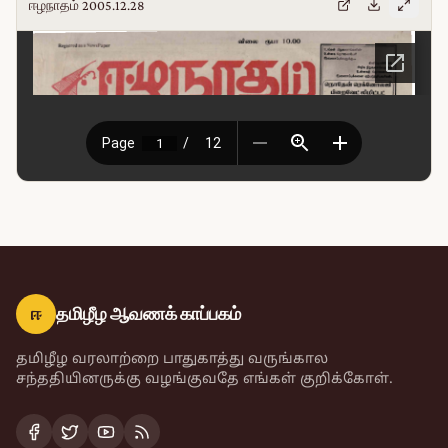
ஈழநாதம் 2005.12.28
ஈ
தமிழீழ ஆவணக் காப்பகம்
தமிழீழ வரலாற்றை பாதுகாத்து வருங்கால
சந்ததியினருக்கு வழங்குவதே எங்கள் குறிக்கோள்.