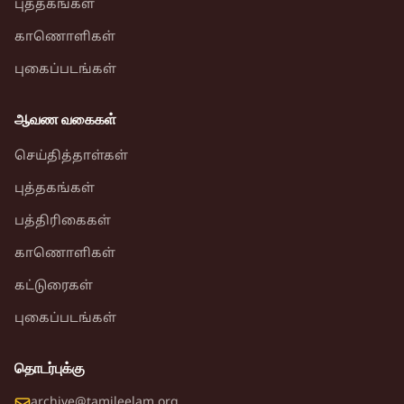
புத்தகங்கள்
காணொளிகள்
புகைப்படங்கள்
ஆவண வகைகள்
செய்தித்தாள்கள்
புத்தகங்கள்
பத்திரிகைகள்
காணொளிகள்
கட்டுரைகள்
புகைப்படங்கள்
தொடர்புக்கு
archive@tamileelam.org