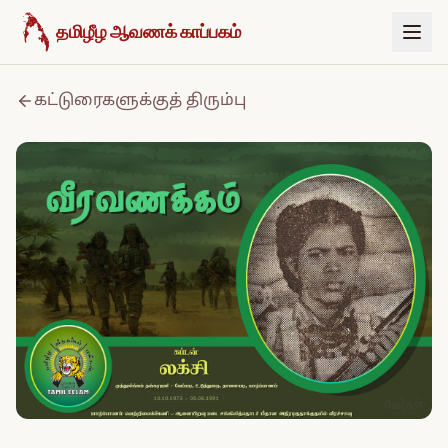
உள்ளடக்கத்திற்குச் செல்க
தமிழீழ ஆவணக் காப்பகம்
கட்டுரைகளுக்குத் திரும்பு