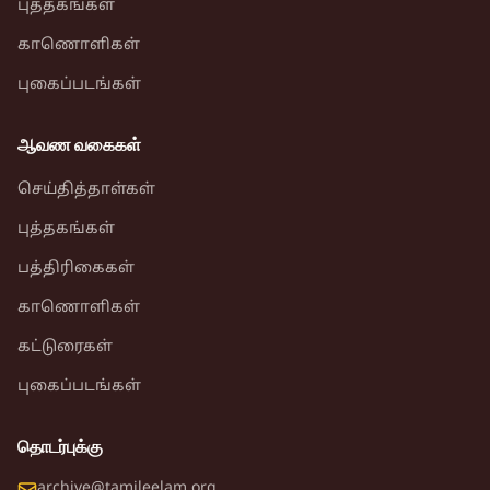
புத்தகங்கள்
காணொளிகள்
புகைப்படங்கள்
ஆவண வகைகள்
செய்தித்தாள்கள்
புத்தகங்கள்
பத்திரிகைகள்
காணொளிகள்
கட்டுரைகள்
புகைப்படங்கள்
தொடர்புக்கு
archive@tamileelam.org