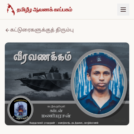
உள்ளடக்கத்திற்குச் செல்க
தமிழீழ ஆவணக் காப்பகம்
கட்டுரைகளுக்குத் திரும்பு