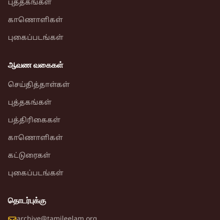
புத்தகங்கள்
காணொளிகள்
புகைப்படங்கள்
ஆவண வகைகள்
செய்தித்தாள்கள்
புத்தகங்கள்
பத்திரிகைகள்
காணொளிகள்
கட்டுரைகள்
புகைப்படங்கள்
தொடர்புக்கு
archive@tamileelam.org