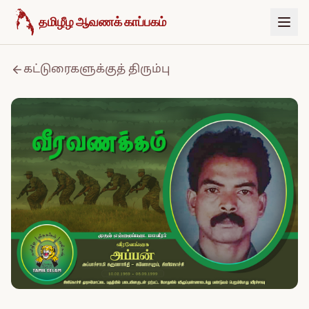
உள்ளடக்கத்திற்குச் செல்க
தமிழீழ ஆவணக் காப்பகம்
கட்டுரைகளுக்குத் திரும்பு