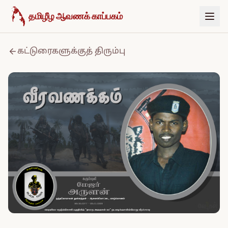
உள்ளடக்கத்திற்குச் செல்க
தமிழீழ ஆவணக் காப்பகம்
கட்டுரைகளுக்குத் திரும்பு