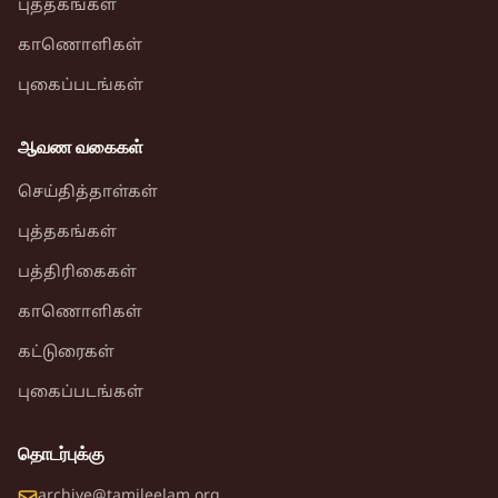
புத்தகங்கள்
காணொளிகள்
புகைப்படங்கள்
ஆவண வகைகள்
செய்தித்தாள்கள்
புத்தகங்கள்
பத்திரிகைகள்
காணொளிகள்
கட்டுரைகள்
புகைப்படங்கள்
தொடர்புக்கு
archive@tamileelam.org