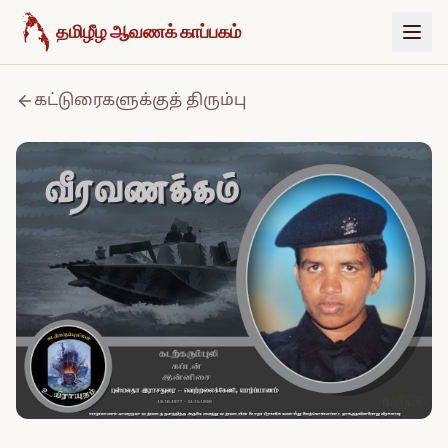
உள்ளடக்கத்திற்குச் செல்க
தமிழீழ ஆவணக் காப்பகம்
கட்டுரைகளுக்குத் திரும்பு