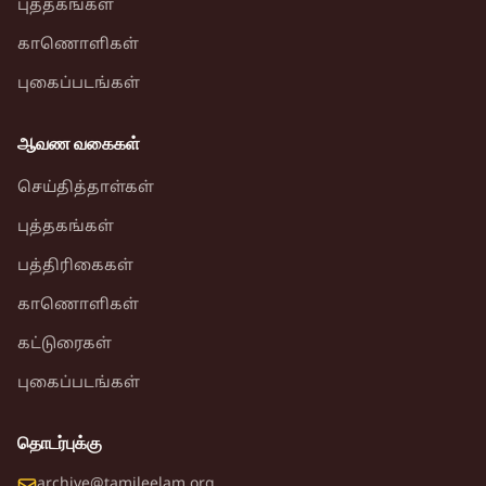
புத்தகங்கள்
காணொளிகள்
புகைப்படங்கள்
ஆவண வகைகள்
செய்தித்தாள்கள்
புத்தகங்கள்
பத்திரிகைகள்
காணொளிகள்
கட்டுரைகள்
புகைப்படங்கள்
தொடர்புக்கு
archive@tamileelam.org